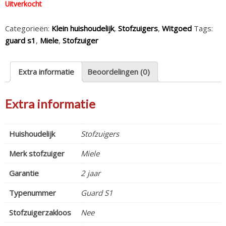
Uitverkocht
Categorieën:
Klein huishoudelijk
,
Stofzuigers
,
Witgoed
Tags:
guard s1
,
Miele
,
Stofzuiger
Extra informatie
Beoordelingen (0)
Extra informatie
Huishoudelijk
Stofzuigers
Merk stofzuiger
Miele
Garantie
2 jaar
Typenummer
Guard S1
Stofzuigerzakloos
Nee