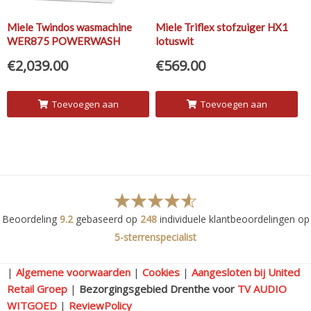
Miele Twindos wasmachine
Miele Triflex stofzuiger HX1
WER875 POWERWASH
lotuswit
TWINDOS WPS
€
2,039.00
€
569.00
Toevoegen aan
Toevoegen aan
winkelwagen
winkelwagen
Beoordeling
9.2
gebaseerd op
248
individuele klantbeoordelingen op
5-sterrenspecialist
|
Algemene voorwaarden
|
Cookies
|
Aangesloten bij United
Retail Groep
|
Bezorgingsgebied Drenthe voor
TV AUDIO
WITGOED
|
ReviewPolicy