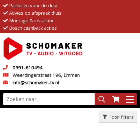
Parkeren voor de deur
Advies op afspraak thuis
Montage & installatie
Bosch cashback acties
0591-610494
Weerdingerstraat 196, Emmen
info@schomaker-tv.nl
Toon filters