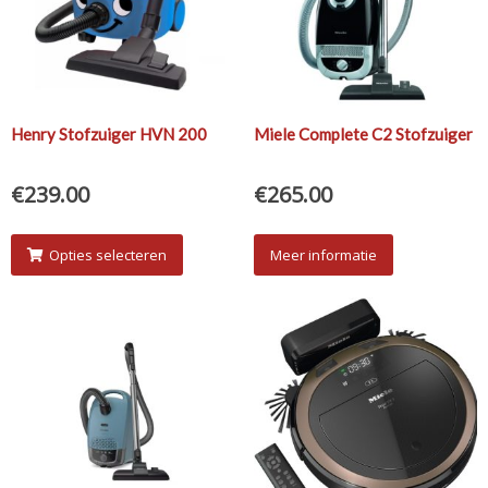
Henry Stofzuiger HVN 200
Miele Complete C2 Stofzuiger
€
239.00
€
265.00
Opties selecteren
Meer informatie