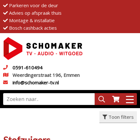
Parkeren voor de deur
Advies op afspraak thuis
Montage & installatie
Bosch cashback acties
0591-610494
Weerdingerstraat 196, Emmen
info@schomaker-tv.nl
Toon filters