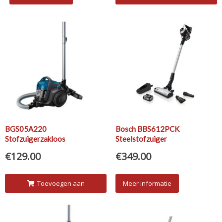
winkelwagen
BGS05A220
Bosch BBS612PCK
Stofzuigerzakloos
Steelstofzuiger
€
129.00
€
349.00
Toevoegen aan
Meer informatie
winkelwagen