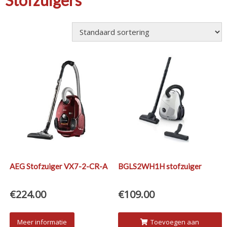
Stofzuigers
AEG Stofzuiger VX7-2-CR-A
BGLS2WH1H stofzuiger
€
224.00
€
109.00
Meer informatie
Toevoegen aan