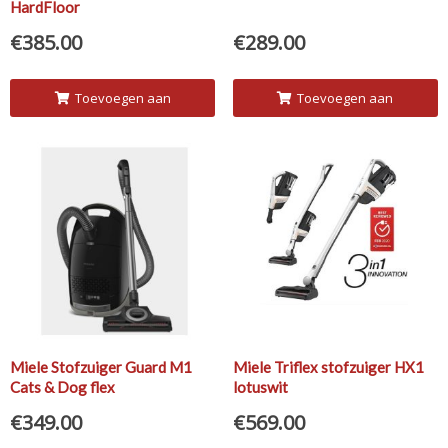
HardFloor
€
385.00
€
289.00
Toevoegen aan
Toevoegen aan
winkelwagen
winkelwagen
Miele Stofzuiger Guard M1
Miele Triflex stofzuiger HX1
Cats & Dog flex
lotuswit
€
349.00
€
569.00