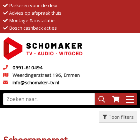
Parkeren voor de deur
Advies op afspraak thuis
Montage & installatie
Bosch cashback acties
0591-610494
Weerdingerstraat 196, Emmen
info@schomaker-tv.nl
Toon filters