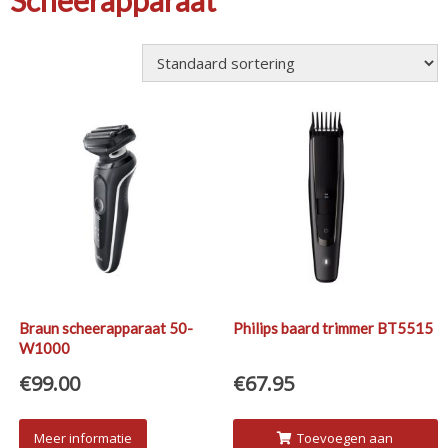
Scheerapparaat
Braun scheerapparaat 50-
Philips baard trimmer BT5515
W1000
€
99.00
€
67.95
Meer informatie
Toevoegen aan