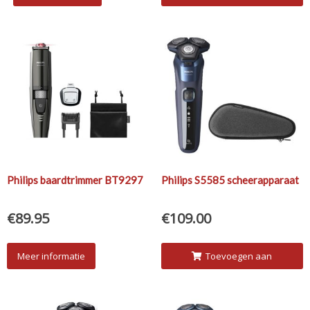
winkelwagen
Philips baardtrimmer BT9297
Philips S5585 scheerapparaat
€
89.95
€
109.00
Meer informatie
Toevoegen aan
winkelwagen