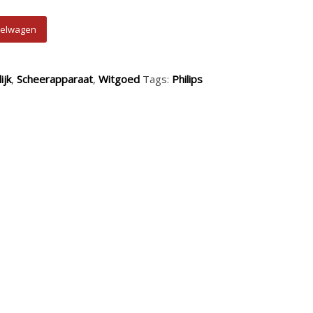
 aantal
kelwagen
ijk
,
Scheerapparaat
,
Witgoed
Tags:
Philips