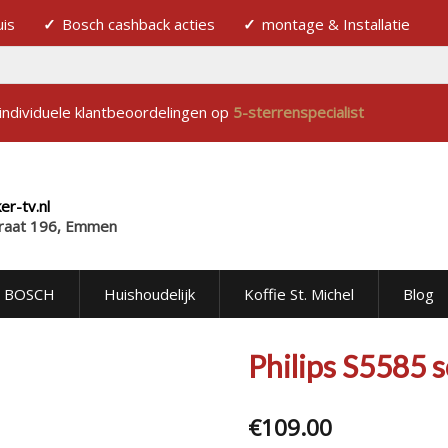
uis
Bosch cashback acties
montage & Installatie
individuele klantbeoordelingen op
5-sterrenspecialist
r-tv.nl
raat 196, Emmen
BOSCH
Huishoudelijk
Koffie St. Michel
Blog
Philips S5585 
€
109.00