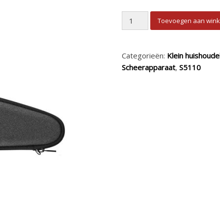
Philips S5585 scheerapparaat
Toevoegen aan win
Categorieën:
Klein huishoudel
Scheerapparaat
,
S5110