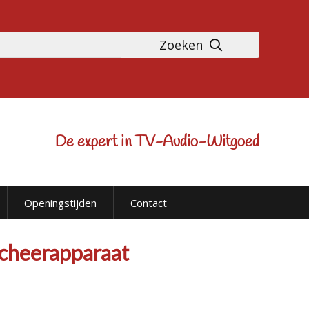
Zoeken
De expert in TV-Audio-Witgoed
Openingstijden
Contact
scheerapparaat