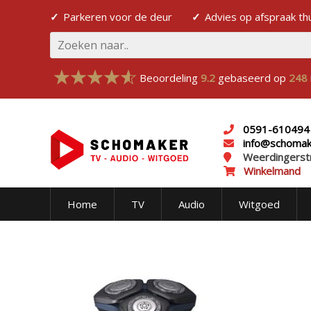
Parkeren voor de deur
Advies op afspraak th
Beoordeling
9.2
gebaseerd op
248
0591-610494
info@schomake
Weerdingerst
Winkelmand
Home
TV
Audio
Witgoed