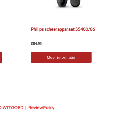
Philips scheerapparaat S5400/06
€
84.95
Meer informatie
IO WITGOED
|
ReviewPolicy