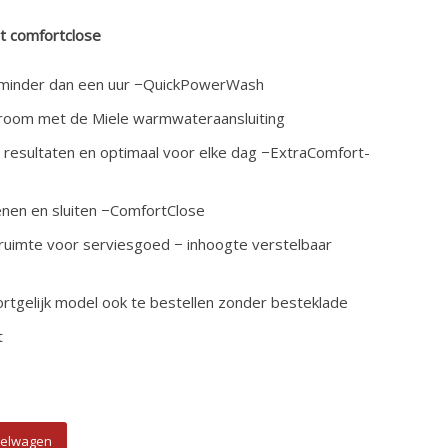
t comfortclose
 minder dan een uur −
QuickPowerWash
room met de Miele warmwateraansluiting
resultaten en optimaal voor elke dag −
ExtraComfort
-
nen en sluiten −
ComfortClose
n ruimte voor serviesgoed − in
hoogte verstelbaar
rtgelijk model ook te bestellen zonder besteklade
t
668 SCVI XXL aantal
kelwagen