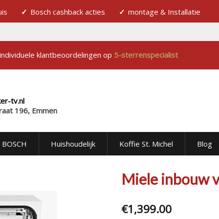
uis
Bosch cashback acties
montage & Installatie
individuele klantbeoordelingen op
5-sterrenspecialist
r-tv.nl
raat 196, Emmen
BOSCH
Huishoudelijk
Koffie St. Michel
Blog
Miele inbouw 
€
1,399.00