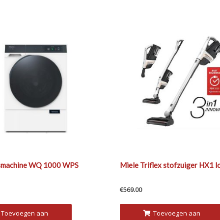
smachine WQ 1000 WPS
Miele Triflex stofzuiger HX1 l
€
569.00
Toevoegen aan
Toevoegen aan