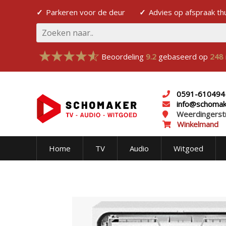
Parkeren voor de deur
Advies op afspraak th
Beoordeling
9.2
gebaseerd op
248
0591-610494
info@schomake
Weerdingerst
Winkelmand
Home
TV
Audio
Witgoed