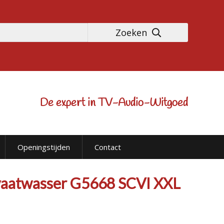
Zoeken
De expert in TV-Audio-Witgoed
Openingstijden
Contact
vaatwasser G5668 SCVI XXL