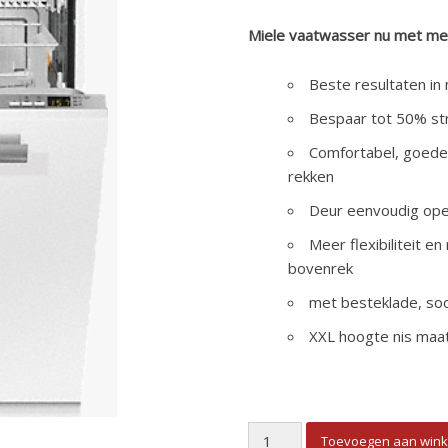
Miele vaatwasser nu met me
Beste resultaten in
Bespaar tot 50% st
Comfortabel, goede 
rekken
Deur eenvoudig ope
Meer flexibiliteit e
bovenrek
met besteklade, soo
XXL hoogte nis maa
Miele inbouw vaatwasser G5
Toevoegen aan win