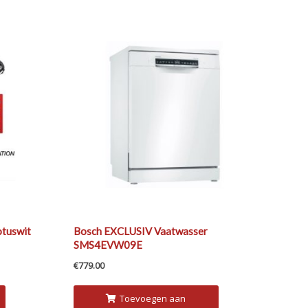
otuswit
Bosch EXCLUSIV Vaatwasser
SMS4EVW09E
€
779.00
Toevoegen aan