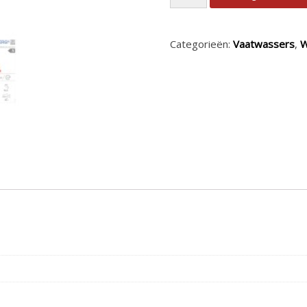
Categorieën:
Vaatwassers
,
W