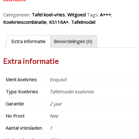
Categorieën:
Tafel koel-vries
,
Witgoed
Tags:
A+++
,
Koelvriescombinatie
,
KS116A+
,
Tafelmodel
Extra informatie
Beoordelingen (0)
Extra informatie
Merk koelvries
Exquisit
Type Koelvries
Tafelmodel koelvries
Garantie
2 jaar
No Frost
Nee
Aantal vriesladen
1