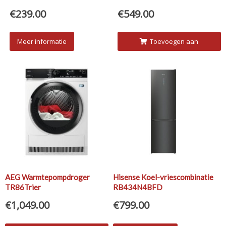
€
239.00
€
549.00
Meer informatie
Toevoegen aan
winkelwagen
AEG Warmtepompdroger
Hisense Koel-vriescombinatie
TR86Trier
RB434N4BFD
€
1,049.00
€
799.00