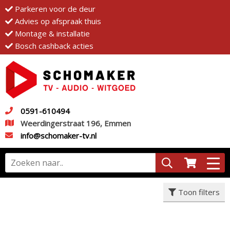
Parkeren voor de deur
Advies op afspraak thuis
Montage & installatie
Bosch cashback acties
0591-610494
Weerdingerstraat 196, Emmen
info@schomaker-tv.nl
Toon filters