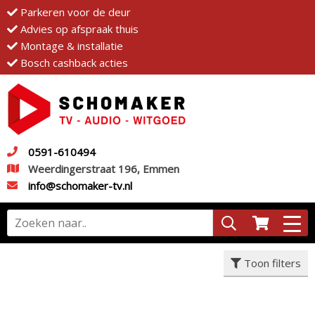
Parkeren voor de deur
Advies op afspraak thuis
Montage & installatie
Bosch cashback acties
0591-610494
Weerdingerstraat 196, Emmen
info@schomaker-tv.nl
Toon filters