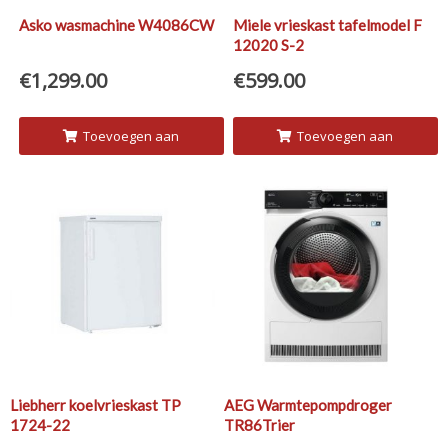
Asko wasmachine W4086CW
Miele vrieskast tafelmodel F
12020 S-2
€
1,299.00
€
599.00
Toevoegen aan
Toevoegen aan
winkelwagen
winkelwagen
Liebherr koelvrieskast TP
AEG Warmtepompdroger
1724-22
TR86Trier