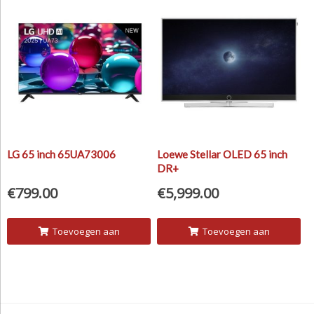
LG 65 inch 65UA73006
Loewe Stellar OLED 65 inch
DR+
€
799.00
€
5,999.00
Toevoegen aan
Toevoegen aan
winkelwagen
winkelwagen