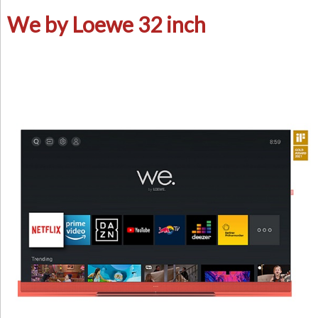
We by Loewe 32 inch