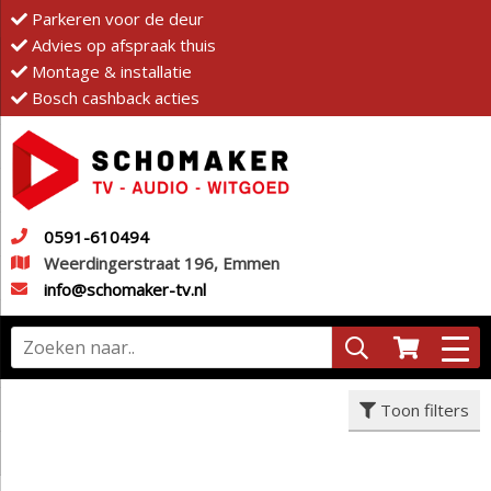
Parkeren voor de deur
Advies op afspraak thuis
Montage & installatie
Bosch cashback acties
0591-610494
Weerdingerstraat 196, Emmen
info@schomaker-tv.nl
Toon filters