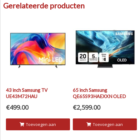
Gerelateerde producten
43 inch Samsung TV
65 inch Samsung
UE43M72HAU
QE65S93HAEXXN OLED
Samsung TV
€
499.00
€
2,599.00
Toevoegen aan
Toevoegen aan
winkelwagen
winkelwagen