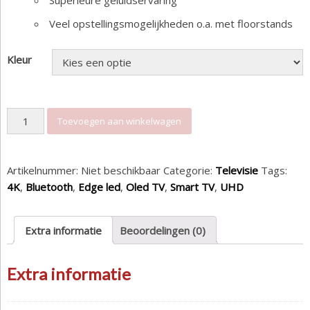
Superieure geluidservaring
Veel opstellingsmogelijkheden o.a. met floorstands
Kleur
We by Loewe 32 inch aantal
Toevoegen aan winkelwagen
Artikelnummer:
Niet beschikbaar
Categorie:
Televisie
Tags:
4K
,
Bluetooth
,
Edge led
,
Oled TV
,
Smart TV
,
UHD
Extra informatie
Beoordelingen (0)
Extra informatie