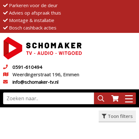
Parkeren voor de deur
Advies op afspraak thuis
Montage & installatie
Bosch cashback acties
0591-610494
Weerdingerstraat 196, Emmen
info@schomaker-tv.nl
Toon filters