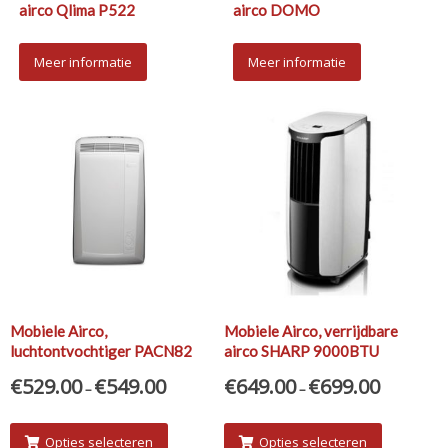
airco Qlima P522
airco DOMO
Meer informatie
Meer informatie
Mobiele Airco,
Mobiele Airco, verrijdbare
luchtontvochtiger PACN82
airco SHARP 9000BTU
€
529.00
€
549.00
€
649.00
€
699.00
–
–
Opties selecteren
Opties selecteren