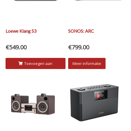
Loewe Klang S3
SONOS: ARC
€
549.00
€
799.00
Toevoegen aan
Meer informatie
winkelwagen