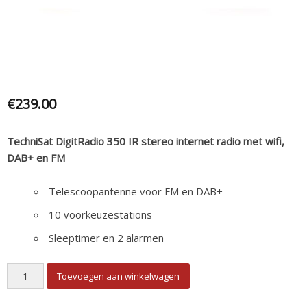
€
239.00
TechniSat DigitRadio 350 IR stereo internet radio met wifi,
DAB+ en FM
Telescoopantenne voor FM en DAB+
10 voorkeuzestations
Sleeptimer en 2 alarmen
Technisat Digitale Radio FM en DAB+ aantal
Toevoegen aan winkelwagen