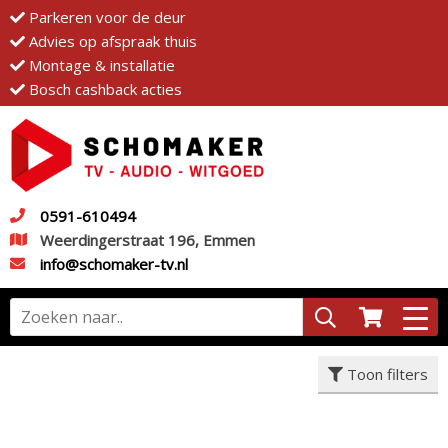
Parkeren voor de deur
Advies op afspraak thuis
Montage & installatie
Bosch cashback acties
0591-610494
Weerdingerstraat 196, Emmen
info@schomaker-tv.nl
Toon filters