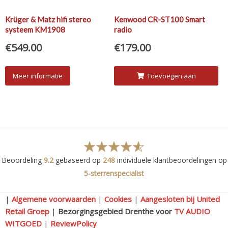
Krüger & Matz hifi stereo
Kenwood CR-ST100 Smart
systeem KM1908
radio
€
549.00
€
179.00
Meer informatie
Toevoegen aan
winkelwagen
Beoordeling
9.2
gebaseerd op
248
individuele klantbeoordelingen op
5-sterrenspecialist
|
Algemene voorwaarden
|
Cookies
|
Aangesloten bij United
Retail Groep
|
Bezorgingsgebied Drenthe voor
TV AUDIO
WITGOED
|
ReviewPolicy