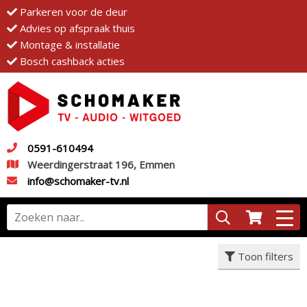
Parkeren voor de deur
Advies op afspraak thuis
Montage & installatie
Bosch cashback acties
0591-610494
Weerdingerstraat 196, Emmen
info@schomaker-tv.nl
Toon filters