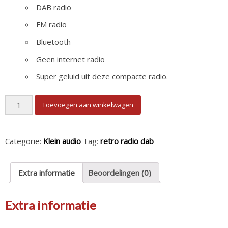
DAB radio
FM radio
Bluetooth
Geen internet radio
Super geluid uit deze compacte radio.
Soundmaster NMCDAB990Gold DAB Retro Radio aantal
Toevoegen aan winkelwagen
Categorie:
Klein audio
Tag:
retro radio dab
Extra informatie
Beoordelingen (0)
Extra informatie