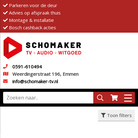
Parkeren voor de deur
Advies op afspraak thuis
Montage & installatie
Bosch cashback acties
0591-610494
Weerdingerstraat 196, Emmen
info@schomaker-tv.nl
Toon filters