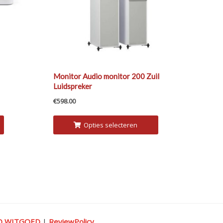
Monitor Audio monitor 200 Zuil
Luidspreker
€
598.00
Opties selecteren
IO WITGOED
|
ReviewPolicy