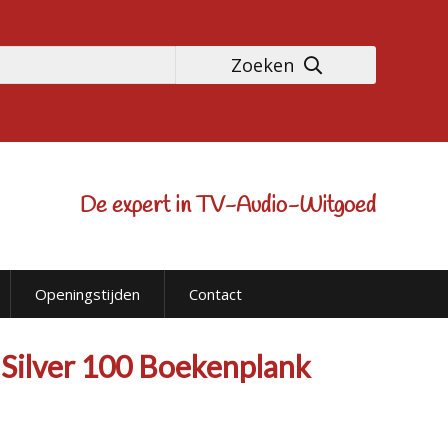
Zoeken
De expert in TV-Audio-Witgoed
Openingstijden
Contact
Silver 100 Boekenplank