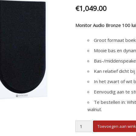
€
1,049.00
Monitor Audio Bronze 100 lu
Groot formaat boek
Mooie bas en dynam
Bas-/middenspeake
Kan relatief dicht 
In het zwart of wit
Eenvoudig aan te s
Te bestellen in: Whi
walnut.
Monitor Audio Silver 100 Boe
Toevoegen aan win