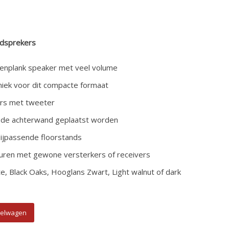
idsprekers
enplank speaker met veel volume
iek voor dit compacte formaat
rs met tweeter
bij de achterwand geplaatst worden
 bijpassende floorstands
turen met gewone versterkers of receivers
te, Black Oaks, Hooglans Zwart, Light walnut of dark
kenplank Luidspreker aantal
kelwagen