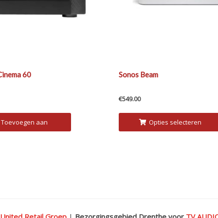
Cinema 60
Sonos Beam
€
549.00
Toevoegen aan
Opties selecteren
winkelwagen
 United Retail Groep
|
Bezorgingsgebied Drenthe voor
TV AUD