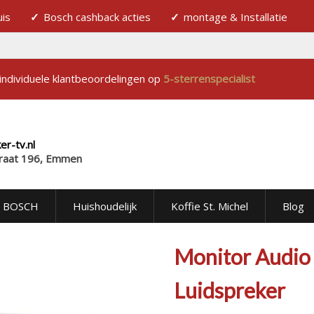
uis
Bosch cashback acties
montage & Installatie
individuele klantbeoordelingen op
5-sterrenspecialist
r-tv.nl
raat 196, Emmen
BOSCH
Huishoudelijk
Koffie St. Michel
Blog
Monitor Audio 
Luidspreker