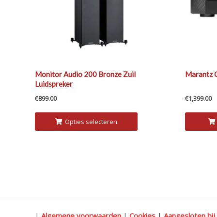
Monitor Audio 200 Bronze Zuil
Marantz 
Luidspreker
€
899.00
€
1,399.00
Opties selecteren
|
Algemene voorwaarden
|
Cookies
|
Aangesloten bij