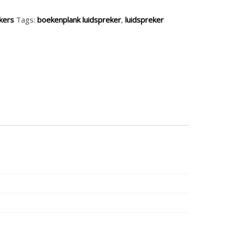
kers
Tags:
boekenplank luidspreker
,
luidspreker