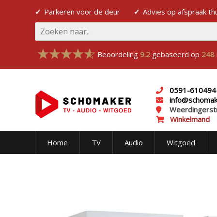
Parkeren voor de deur
Advies op afspraak th
Beoordeling
9.2
gebaseerd op
248
0591-610494
info@schomake
Weerdingerst
Winkelmand
Home
TV
Audio
Witgoed