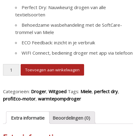
Perfect Dry: Nauwkeurig drogen van alle
textielsoorten
Behoedzame wasbehandeling met de SoftCare-
trommel van Miele
ECO Feedback: inzicht in je verbruik
WIFI Connect, bediening droger met app via telefoon
Miele TEH 795 WP Warmtepompdroger aantal
Toevoegen aan winkelwagen
Categorieën:
Droger
,
Witgoed
Tags:
Miele
,
perfect dry
,
profiEco-motor
,
warmtepompdroger
Extra informatie
Beoordelingen (0)