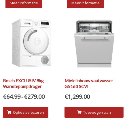
Meer informatie
Meer informatie
Bosch EXCLUSIV 8kg
Miele inbouw vaatwasser
Warmtepompdroger
G5163 SCVI
WTH83V00NL huren?
€
64.99
€
279.00
€
1,299.00
–
Opties selecteren
Toevoegen aan
winkelwagen