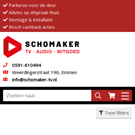
Parkeren voor de deur
Advies op afspraak thuis
Montage & installatie
Bosch cashback acties
0591-610494
Weerdingerstraat 196, Emmen
info@schomaker-tv.nl
Toon filters