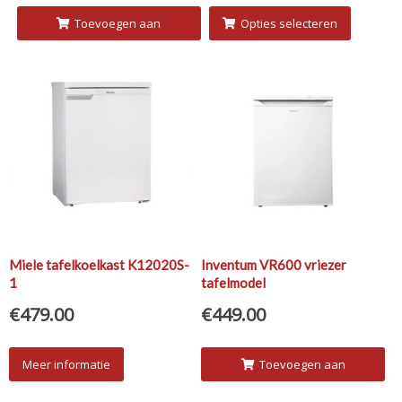
Toevoegen aan
Opties selecteren
winkelwagen
Miele tafelkoelkast K12020S-
Inventum VR600 vriezer
1
tafelmodel
€
479.00
€
449.00
Meer informatie
Toevoegen aan
winkelwagen