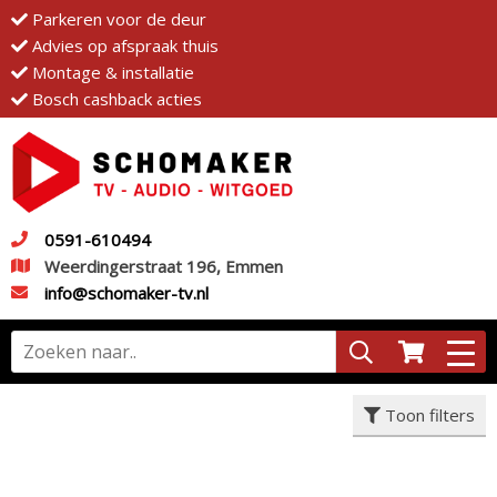
Parkeren voor de deur
Advies op afspraak thuis
Montage & installatie
Bosch cashback acties
0591-610494
Weerdingerstraat 196, Emmen
info@schomaker-tv.nl
Toon filters