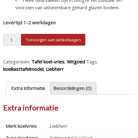
voorzien van uitneembare gehard glazen bodem.
Levertijd 1-2 werkdagen
Liebherr tafelkoelkast RCI1620 Plus aantal
Toevoegen aan winkelwagen
Categorieën:
Tafel koel-vries
,
Witgoed
Tags:
koelkasttafelmodel
,
Liebherr
Extra informatie
Beoordelingen (0)
Extra informatie
Merk koelvries
Liebherr
Type Koelvries
Tafelmodel koelkast