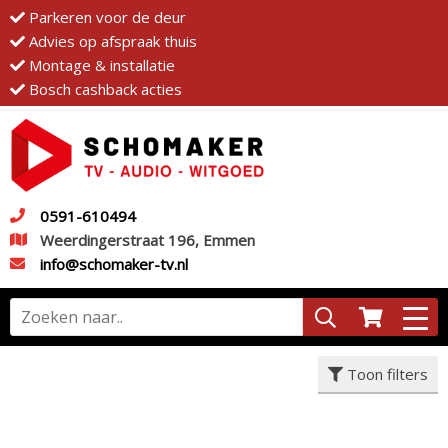
Parkeren voor de deur
Advies op afspraak thuis
Montage & installatie
Bosch cashback acties
0591-610494
Weerdingerstraat 196, Emmen
info@schomaker-tv.nl
Toon filters