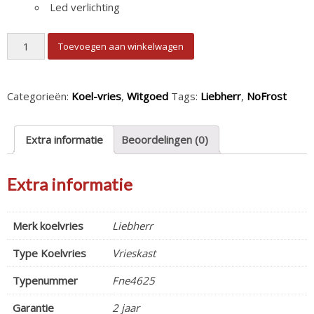
Led verlichting
Liebherr Fne4625 Vrieskast aantal
Toevoegen aan winkelwagen
Categorieën:
Koel-vries
,
Witgoed
Tags:
Liebherr
,
NoFrost
Extra informatie
Beoordelingen (0)
Extra informatie
Merk koelvries
Liebherr
Type Koelvries
Vrieskast
Typenummer
Fne4625
Garantie
2 jaar