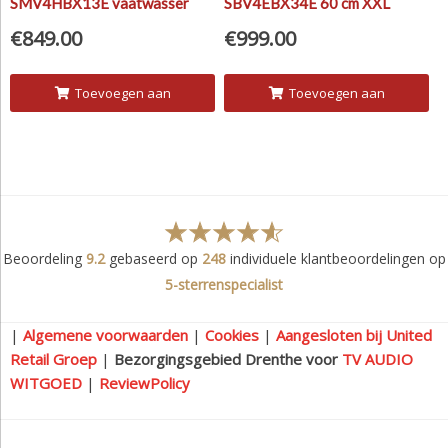
SMV4HBX13E vaatwasser
SBV4EBX34E 60 cm XXL
vaatwasser
€
849.00
€
999.00
Toevoegen aan
Toevoegen aan
winkelwagen
winkelwagen
Beoordeling
9.2
gebaseerd op
248
individuele klantbeoordelingen op
5-sterrenspecialist
|
Algemene voorwaarden
|
Cookies
|
Aangesloten bij United
Retail Groep
|
Bezorgingsgebied Drenthe voor
TV AUDIO
WITGOED
|
ReviewPolicy