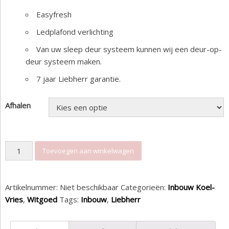
Easyfresh
Ledplafond verlichting
Van uw sleep deur systeem kunnen wij een deur-op-
deur systeem maken.
7 jaar Liebherr garantie.
Afhalen
Liebherr ICNC 5103 Pure inbouw koelvriescombinatie aantal
Toevoegen aan winkelwagen
Artikelnummer:
Niet beschikbaar
Categorieën:
Inbouw Koel-
Vries
,
Witgoed
Tags:
Inbouw
,
Liebherr