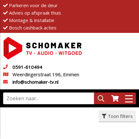
Parkeren voor de deur
Advies op afspraak thuis
Montage & installatie
Bosch cashback acties
0591-610494
Weerdingerstraat 196, Emmen
info@schomaker-tv.nl
Toon filters