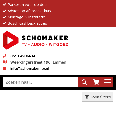
Parkeren voor de deur
Advies op afspraak thuis
Montage & installatie
Bosch cashback acties
0591-610494
Weerdingerstraat 196, Emmen
info@schomaker-tv.nl
Toon filters