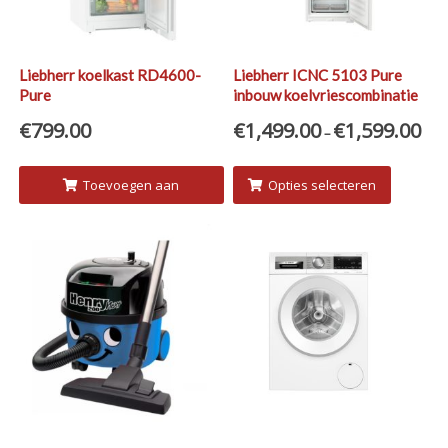
Liebherr koelkast RD4600-
Liebherr ICNC 5103 Pure
Pure
inbouw koelvriescombinatie
€
799.00
€
1,499.00
€
1,599.00
–
Toevoegen aan
Opties selecteren
winkelwagen