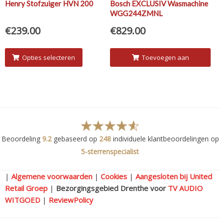
Henry Stofzuiger HVN 200
Bosch EXCLUSIV Wasmachine
WGG244ZMNL
€
239.00
€
829.00
Opties selecteren
Toevoegen aan
winkelwagen
Beoordeling
9.2
gebaseerd op
248
individuele klantbeoordelingen op
5-sterrenspecialist
|
Algemene voorwaarden
|
Cookies
|
Aangesloten bij United
Retail Groep
|
Bezorgingsgebied Drenthe voor
TV AUDIO
WITGOED
|
ReviewPolicy