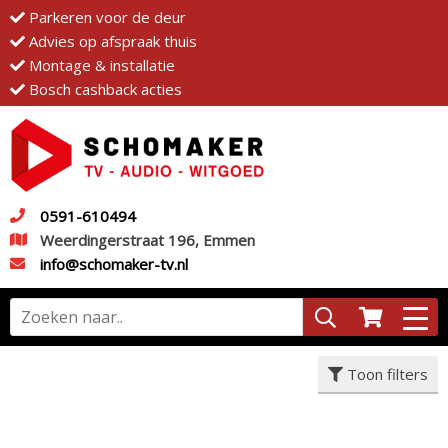
Parkeren voor de deur
Advies op afspraak thuis
Montage & installatie
Bosch cashback acties
0591-610494
Weerdingerstraat 196, Emmen
info@schomaker-tv.nl
Toon filters