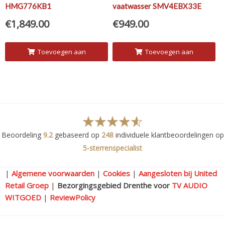
HMG776KB1
vaatwasser SMV4EBX33E
€
1,849.00
€
949.00
Toevoegen aan
Toevoegen aan
winkelwagen
winkelwagen
Beoordeling
9.2
gebaseerd op
248
individuele klantbeoordelingen op
5-sterrenspecialist
|
Algemene voorwaarden
|
Cookies
|
Aangesloten bij United
Retail Groep
|
Bezorgingsgebied Drenthe voor
TV AUDIO
WITGOED
|
ReviewPolicy