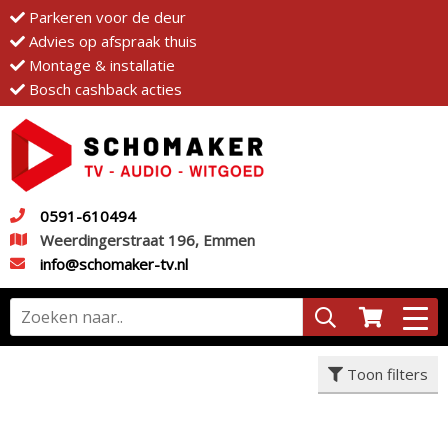
Parkeren voor de deur
Advies op afspraak thuis
Montage & installatie
Bosch cashback acties
0591-610494
Weerdingerstraat 196, Emmen
info@schomaker-tv.nl
Toon filters