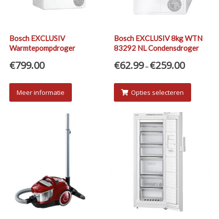
Bosch EXCLUSIV
Bosch EXCLUSIV 8kg WTN
Warmtepompdroger
83292 NL Condensdroger
WTR88T00
huren?
€
799.00
€
62.99
€
259.00
–
Meer informatie
Opties selecteren