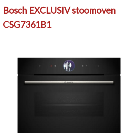
Bosch EXCLUSIV stoomoven
CSG7361B1