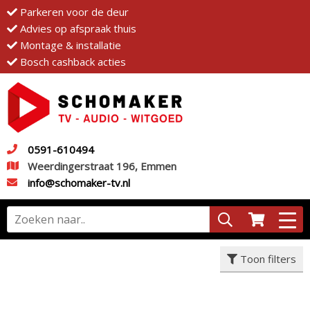
Parkeren voor de deur
Advies op afspraak thuis
Montage & installatie
Bosch cashback acties
0591-610494
Weerdingerstraat 196, Emmen
info@schomaker-tv.nl
Toon filters