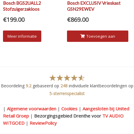
Bosch BGS2UALL2
Bosch EXCLUSIV Vrieskast
Stofzuigerzakloos
GSN29EWEV
€
199.00
€
869.00
Meer informatie
Toevoegen aan
winkelwagen
Beoordeling
9.2
gebaseerd op
248
individuele klantbeoordelingen op
5-sterrenspecialist
|
Algemene voorwaarden
|
Cookies
|
Aangesloten bij United
Retail Groep
|
Bezorgingsgebied Drenthe voor
TV AUDIO
WITGOED
|
ReviewPolicy