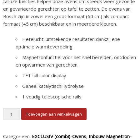
talloze functies helpen onze ovens om steeds weer gezonde
en gevarieerde gerechten op tafel te zetten. De ovens van
Bosch zijn in zowel een groot formaat (60 cm) als compact
formaat (45 cm) beschikbaar en in meerdere kleuren.
Hetelucht: uitstekende resultaten dankzij ene
optimale warmteverdeling.
Magnetronfunctie: voor het snel bereiden, ontdooien
en opwarmen van gerechten.
TFT full color display
Geheel katalytischHydrolyse
1 voudig telescopische rails
Bosch EXCLUSIV stoomoven CSG7361B1 aantal
Toevoegen aan winkelwagen
Categorieën:
EXCLUSIV (combi)-Ovens
,
Inbouw Magnetron-