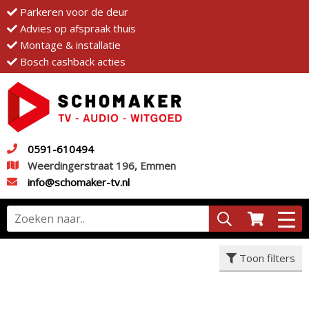
Parkeren voor de deur
Advies op afspraak thuis
Montage & installatie
Bosch cashback acties
0591-610494
Weerdingerstraat 196, Emmen
info@schomaker-tv.nl
Toon filters